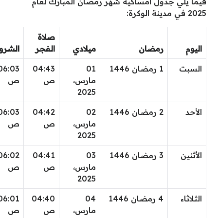
فيما يلي جدول امساكية شهر رمضان المبارك لعام
2025 في مدينة الوكرة:
صلاة
اليوم
رمضان
ميلادي
الفجر
الشرو
السبت
1 رمضان 1446
01
04:43
06:03
مارس،
ص
ص
2025
الأحد
2 رمضان 1446
02
04:42
06:03
مارس،
ص
ص
2025
الأثنين
3 رمضان 1446
03
04:41
06:02
مارس،
ص
ص
2025
الثلاثاء
4 رمضان 1446
04
04:40
06:01
مارس،
ص
ص