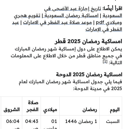
اقرأ أيضًا:
تاريخ إجازة عيد الأضحى في
السعودية
|
امساكية رمضان السعودية
|
تقويم هجري
وميلادي pdf
|
موعد صلاة عيد الفطر في الامارات
|
عيد
الفطر في الإمارات
امساكية رمضان 2025 قطر
يمكن الاطلاع على دول إمساكية شهر رمضان المبارك
في جميع مناطق قطر من خلال الاطلاع على المعلومات
[1]
التالية:
امساكية رمضان 2025 الدوحة
فيما يلي جدول امساكية شهر رمضان المبارك لعام
2025 في مدينة الدوحة:
صلاة
اليوم
رمضان
ميلادي
الفجر
الشروق
السبت
1 رمضان 1446
01
04:43
06:04
مارس،
ص
ص